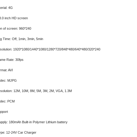
erial: 4G
3.0 inch HD screen
on of screen: 960*240
g Time: Off, 1min, 3min, 5min
solution: 1920*1080/1440*1080/1280*720/848*480/640*480/320*240
ame Rate: 30fps
rmat: AVI
odec: MJPG
solution: 12M, 10M, 8M, 5M, 3M, 2M, VGA, 1.3M
odec: PCM
pport
pply: 180mAh Built-in Polymer Lithium battery
pe: 12-24V Car Charger