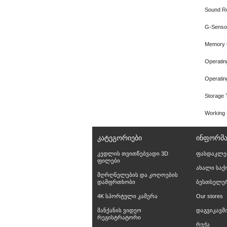
Sound Re
G-Senso
Memory C
Operatin
Operatin
Storage 
Working
ᲙᲐᲢᲔᲒᲝᲠᲘᲔᲑᲘ
ᲘᲜᲤᲝᲠᲛᲐ
კედლის თვითწებვადი 3D
ფასდაკლე
ფილები
ახალი სა
მღრღნელების და კოღოების
დამფრთხობი
ბესთსელე
4K სპორტული კამერა
Our stores
მანქანის ვიდეო
დაგვიკავ
რეგისტრატორი
რუქა