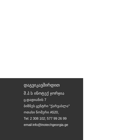
ᲓᲐᲒᲕᲘᲙᲐᲕᲨᲘᲠᲓᲘᲗ
შ.პ.ს ინოტექ ჯორჯია
ც.დადიანის 7 

ბიზნეს ცენტრი "ქარვასლა" 

ოთახი ნომერი A520, 
Tel: 2 308 102; 577 99 26 99
email
info@inotechgeorgia.ge