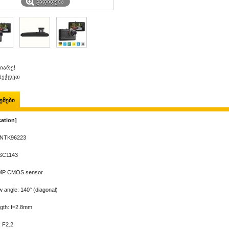
ᲒᲐᲓᲘᲓᲔᲑᲐ
იარე!
ბეჭდეთ
ემები
cation]
: NTK96223
 SC1143
 CMOS sensor
w angle: 140° (diagonal)
ngth: f=2.8mm
: F2.2